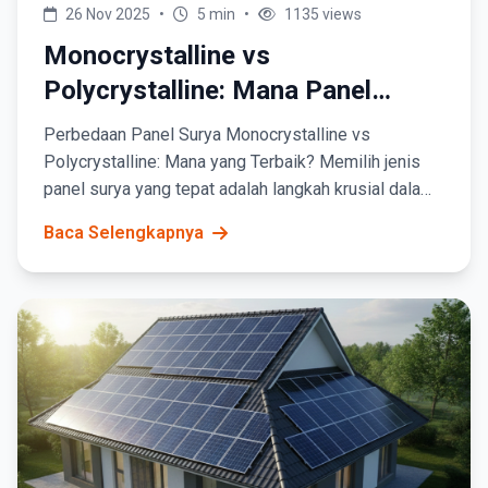
26 Nov 2025
•
5 min
•
1135 views
Monocrystalline vs
Polycrystalline: Mana Panel
Surya Terbaik untuk Rumah?
Perbedaan Panel Surya Monocrystalline vs
Polycrystalline: Mana yang Terbaik? Memilih jenis
panel surya yang tepat adalah langkah krusial dalam
perencanaan PLTS atap.
Baca Selengkapnya