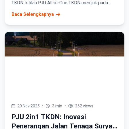
TKDN Istilah PJU All-in-One TKDN merujuk pada
produk penerangan jalan umum (PJU) berbasis
Baca Selengkapnya
tenaga surya...
20 Nov 2025
•
3 min
•
262 views
PJU 2in1 TKDN: Inovasi
Penerangan Jalan Tenaga Surya