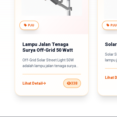
PJU
PJU
Lampu Jalan Tenaga
Solar
Surya Off-Grid 50 Watt
Solar S
Off-Grid Solar Street Light 50W
lampu 
adalah lampu jalan tenaga surya
diranc
mandiri yang dirancang unt...
Lihat D
Lihat Detail
338