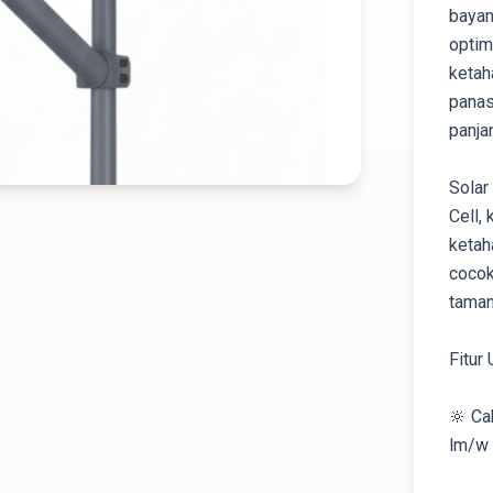
bayan
optim
ketah
panas
panja
Solar
Cell,
ketah
cocok
taman
Fitur
🔆 Ca
lm/w