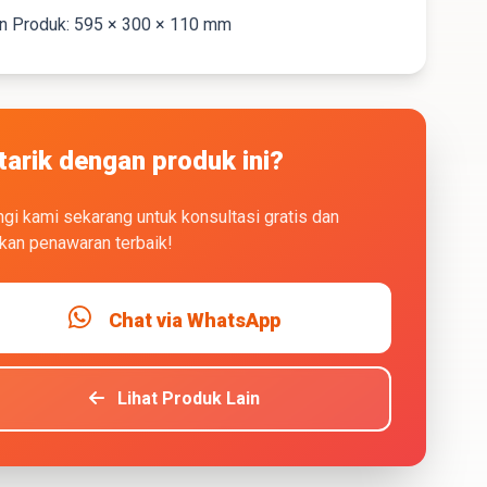
n Produk: 595 × 300 × 110 mm
tarik dengan produk ini?
gi kami sekarang untuk konsultasi gratis dan
kan penawaran terbaik!
Chat via WhatsApp
Lihat Produk Lain