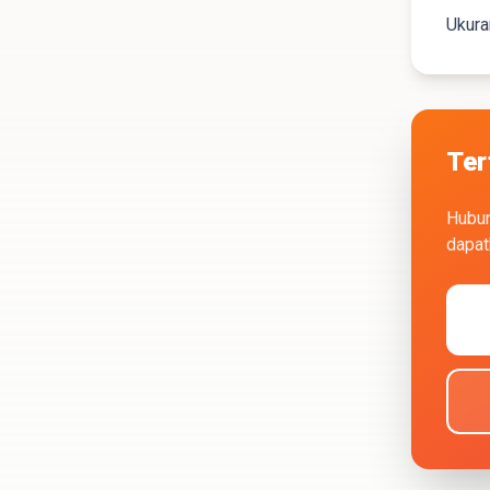
Ukura
Ter
Hubun
dapat