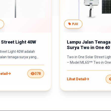
PJU
 Street Light 40W
Lampu Jalan Tenaga
Surya Two in One 40
treet Light 40W adalah
– Model ML6S
jalan tenaga surya yang
Two in One Solar Street Lig
ang untuk memberikan pen...
– Model ML6S** Two in One Solar
Street Light 40W (ML6...
etail
378
Lihat Detail