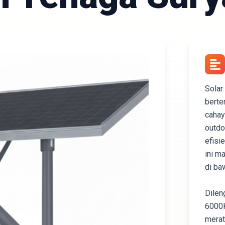
Solar
berte
cahay
outdo
efisi
ini m
di ba
Dilen
6000K
merat