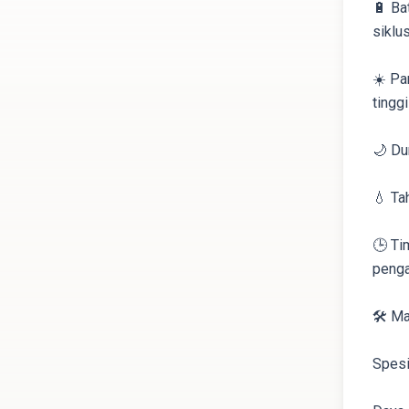
🔋 Ba
siklu
☀️ Pa
tinggi
🌙 Du
💧 Ta
🕒 Ti
penga
🛠️ M
Spesi