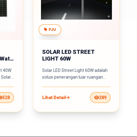
PJU
SOLAR LED STREET
 Watt
LIGHT 60W
ht 40W
Solar LED Street Light 60W adalah
solusi penerangan luar ruangan
yang menggabungkan kekuat...
528
Lihat Detail
289