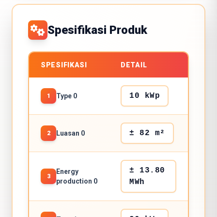
Spesifikasi Produk
SPESIFIKASI
DETAIL
10 kWp
Type 0
1
± 82 m²
Luasan 0
2
± 13.80
Energy
3
production 0
MWh