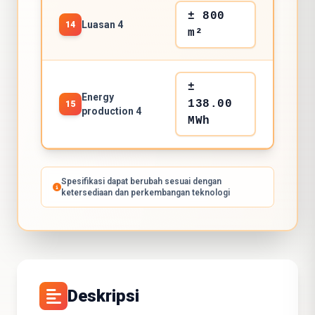
± 800
Luasan 4
14
m²
±
Energy
138.00
15
production 4
MWh
Spesifikasi dapat berubah sesuai dengan
ketersediaan dan perkembangan teknologi
Deskripsi