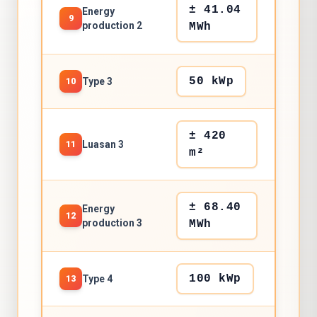
± 41.04
Energy
9
production 2
MWh
50 kWp
Type 3
10
± 420
Luasan 3
11
m²
± 68.40
Energy
12
production 3
MWh
100 kWp
Type 4
13