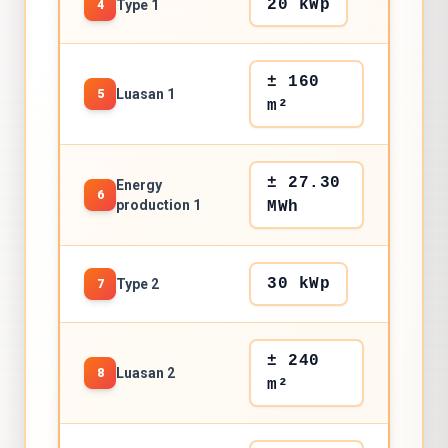
20 kWp
Type 1
4
± 160
Luasan 1
5
m²
± 27.30
Energy
6
production 1
MWh
30 kWp
Type 2
7
± 240
Luasan 2
8
m²